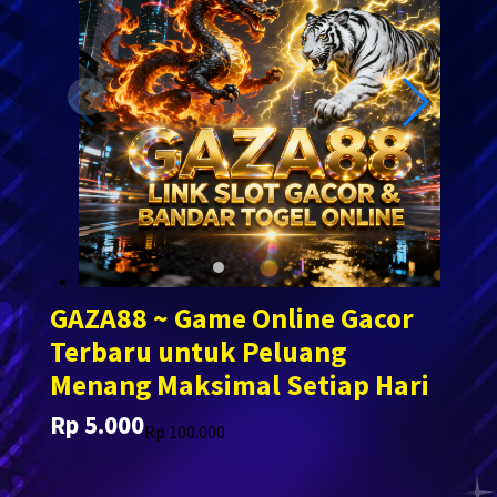
GAZA88 ~ Game Online Gacor
Terbaru untuk Peluang
Menang Maksimal Setiap Hari
Rp 5.000
Translation
Translation
Rp 100.000
missing:
missing:
en.products.general.regular_price
en.products.general.sale_price