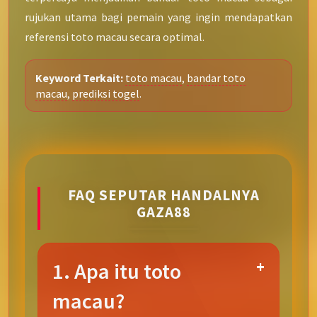
rujukan utama bagi pemain yang ingin mendapatkan
referensi toto macau secara optimal.
Keyword Terkait:
toto macau
,
bandar toto
macau
,
prediksi togel
.
FAQ SEPUTAR HANDALNYA
GAZA88
1. Apa itu toto
macau?