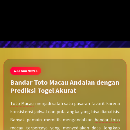
bermain slot didukung oleh layanan customer
service yang cepat dan responsif 24 jam nonstop.
Show More →
GAZA88 NEWS
Bandar Toto Macau Andalan dengan
Prediksi Togel Akurat
Toto Macau
menjadi salah satu pasaran favorit karena
konsistensi jadwal dan pola angka yang bisa dianalisis.
Banyak pemain memilih mengandalkan
bandar toto
macau
terpercaya yang menyediakan data lengkap